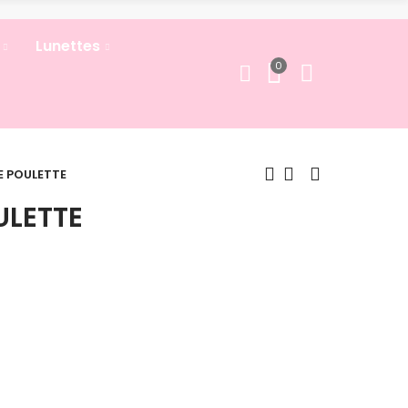
Lunettes
0
 POULETTE
ULETTE