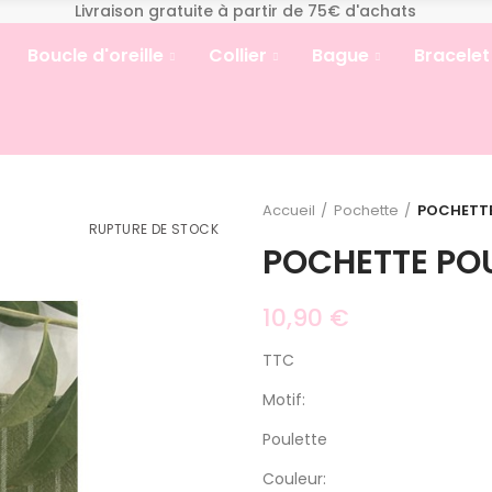
Livraison gratuite à partir de 75€ d'achats
Boucle d'oreille
Collier
Bague
Bracelet
Accueil
Pochette
POCHETTE
RUPTURE DE STOCK
POCHETTE PO
10,90 €
TTC
Motif:
Poulette
Couleur: